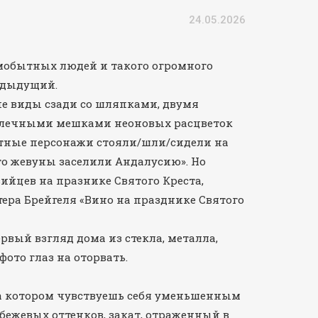
24.05.2026
амобытных людей и такого огромного
едыдущий.
е виды сзади со шляпками, двумя
лечными мешками неоновых расцветок
итные персонажи стояли/шли/сидели на
то жевуны заселили Андалусию». Но
ийцев на празнике Святого Креста,
ера Брейгеля «Вино на празднике Святого
рвый взгляд дома из стекла, металла,
ото глаз на оторвать.
на котором чувствуешь себя уменьшенным
бежевых оттенков, закат, отраженный в