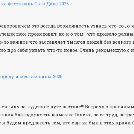
 на фестиваль Сага Дава 2026
доровичем это всегда возможность узнать что-то , о ч
путешествие происходит, но и о том , что привело раз
то-то важное что заставляет тысячи людей без всякого
тно про себя узнать что-то новое. Очень рекомендую с
городу и местам силы 2026
ентину за чудесное путешествие!!! Встречу с красивы
льная благодарность шаманке Галине, за ее труд, встр
 будем предлагать тем, кто еще не был в этих краях. С 