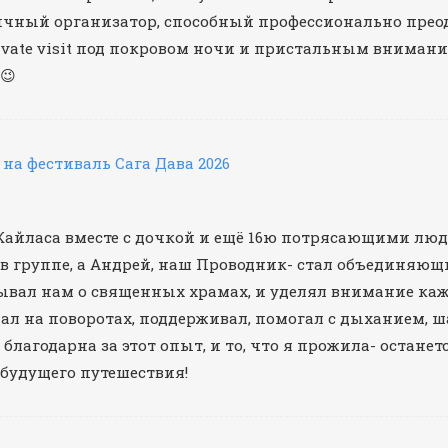
личный организатор, способный профессионально прео
rivate visit под покровом ночи и пристальным внима
😉
 на фестиваль Сага Дава 2026
айласа вместе с дочкой и ещё 16ю потрясающими людь
в группе, а Андрей, наш Проводник- стал объединяющи
ывал нам о священных храмах, и уделял внимание каждо
л на поворотах, поддерживал, помогал с дыханием, шаг
благодарна за этот опыт, и то, что я прожила- останет
будущего путешествия!