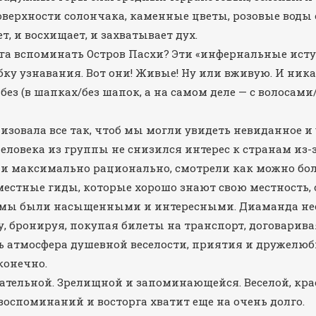
оверхности солончака, каменные цветы, розовые воды о
, и восхищает, и захватывает дух.
рга вспоминать Остров Пасхи? Эти «инфернальные истук
у узнавания. Вот они! Живые! Ну или вживую. И ника
 без (в шапках/без шапок, а на самом деле — с волосами
изовала все так, чтоб мы могли увидеть невиданное 
человека из группы не снизился интерес к странам из-
ли максимально рационально, смотрели как можно бол
естные гиды, которые хорошо знают свою местность, 
аммы были насыщенными и интересными. Диаманда не
, бронируя, покупая билеты на транспорт, договарива
ь атмосфера душевной веселости, приятия и дружелюб
конечно.
ательной. Зрелищной и запоминающейся. Веселой, крас
воспоминаний и восторга хватит еще на очень долго.