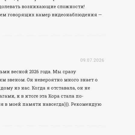
долевать возникающие сложности!
нием говорящих камер видеонаблюдения —
09.07.2026
ми весной 2026 года. Мы сразу
м звеном. Он невероятно много знает о
му из нас. Когда я отставала, он не
ами, и в итоге эта Кора стала по-
ся в моей памяти навсегда))). Рекомендую