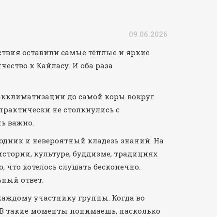
09.06.2026
ествия оставили самые тёплые и яркие
ество к Кайласу. И оба раза
 акклиматизации до самой коры вокруг
практически не столкнулись с
ь важно.
водник и невероятный кладезь знаний. На
тории, культуре, буддизме, традициях
, что хотелось слушать бесконечно.
ьный ответ.
каждому участнику группы. Когда во
 В такие моменты понимаешь, насколько