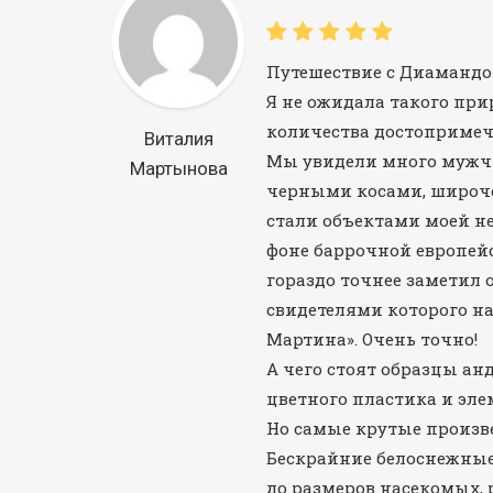
Путешествие с Диамандой
Я не ожидала такого при
количества достопримеч
Виталия
Мы увидели много мужчи
Мартынова
черными косами, широ
стали объектами моей н
фоне баррочной европейс
гораздо точнее заметил 
свидетелями которого на
Мартина». Очень точно!
А чего стоят образцы анд
цветного пластика и эле
Но самые крутые произв
Бескрайние белоснежные
до размеров насекомых, 