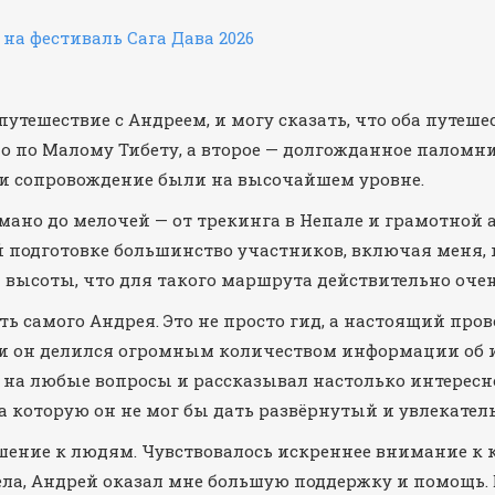
 на фестиваль Сага Дава 2026
 путешествие с Андреем, и могу сказать, что оба путеш
о по Малому Тибету, а второе — долгожданное паломнич
 и сопровождение были на высочайшем уровне.
мано до мелочей — от трекинга в Непале и грамотной
й подготовке большинство участников, включая меня, 
высоты, что для такого маршрута действительно очен
ть самого Андрея. Это не просто гид, а настоящий про
и он делился огромным количеством информации об ис
л на любые вопросы и рассказывал настолько интересно
на которую он не мог бы дать развёрнутый и увлекател
шение к людям. Чувствовалось искреннее внимание к 
ела, Андрей оказал мне большую поддержку и помощь.