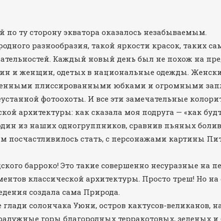
 по ту сторону экватора оказалось незабываемым.
родного разнообразия, такой яркости красок, таких с
ательностей. Каждый новый день был не похож на пр
н и женщин, одетых в национальные одежды. Женски
ченными плиссированными юбками и огромными зап
еустанной фотоохоты. И все эти замечательные колор
кой архитектуры: как сказала моя подруга — «как буд
один из наших одногруппников, сравнив пьяных болив
м посчастливилось стать, с персонажами картины Пит
ского барроко! Это такие совершенно несуразные на пе
ментов классической архитектуры. Просто треш! Но на ф
едения создала сама Природа.
 глади солончака Уюни, остров кактусов-великанов, 
радужные горы благородных терракотовых, зеленых и 