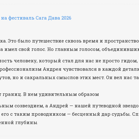
 на фестиваль Сага Дава 2026
дка. Это было путешествие сквозь время и пространст
а имел свой голос. Но главным голосом, объединившим
ость человеку, который стал для нас не просто гидом
офессионализм Андрея чувствовался в каждой детали:
тов, но и сакральных смыслов этих мест. Он вел нас т
т границ. В нем удивительным образом
ьным созвездием, а Андрей — нашей путеводной звездой
 его с таким проводником — бесценный дар судьбы. Спас
енной глубины