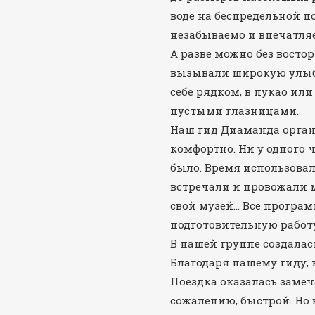
воде на беспредельной п
незабываемо и впечатляет
А разве можно без восто
вызывали широкую улыбк
себе рядком, в пукао или
пустыми глазницами.
Наш гид Диаманда орган
комфортно. Ни у одного 
было. Время использова
встречали и провожали м
свой музей… Все прогр
подготовительную работу
В нашей группе создалас
Благодаря нашему гиду, 
Поездка оказалась замеч
сожалению, быстрой. Но 