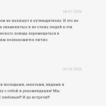
08.07.2026
ем не напишут в путеводителях. И это не
ных знаменитых и не очень людей в эти
 веского повода перемещаться в
 ним познакомится лично.
26.06.2026
ми восходами, закатами, видами и
ечу с собой и рекомендации! Мы
любовью!!! И до встречи!!!