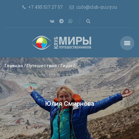
+7 495 517 27 57
info@club-miry.ru
Главная
Путешествия
Гиды
Юлия Смирнова