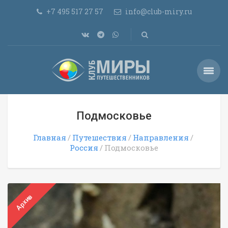
+7 495 517 27 57
info@club-miry.ru
Подмосковье
Главная
Путешествия
Направления
Россия
Подмосковье
Архив