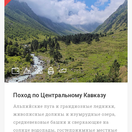
Поход по Центральному Кавказу
Альпийские луга и грандиозные ледники,
живописные долины и изумрудные озера,
средневековые башни и сверкающие на
солнце водопады, гостеприимные местные