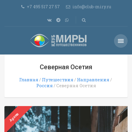
+7 495 517 27 57
info@club-miry.ru
Северная Осетия
Главная
Путешествия
Направления
Россия
Северная Осетия
Архив