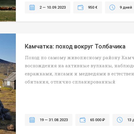
2 — 10.09.2023
950 €
9 дней
Камчатка: поход вокруг Толбачика
Поход по самому живописному району Камч
восхождения на активные вулканы, наблюд
евражками, лисами и медведями в естествен
обитания, отлично спланированный
19 — 31.08.2023
65 000 ₽
13 