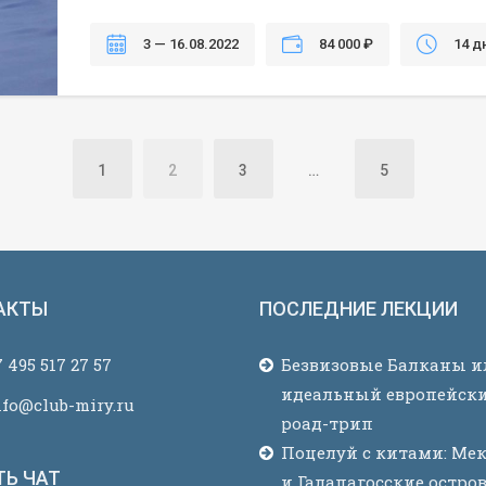
3 — 16.08.2022
84 000 ₽
14 д
1
2
3
…
5
АКТЫ
ПОСЛЕДНИЕ ЛЕКЦИИ
 495 517 27 57
Безвизовые Балканы и
идеальный европейск
nfo@club-miry.ru
роад-трип
Поцелуй с китами: Ме
ТЬ ЧАТ
и Галапагосские остро