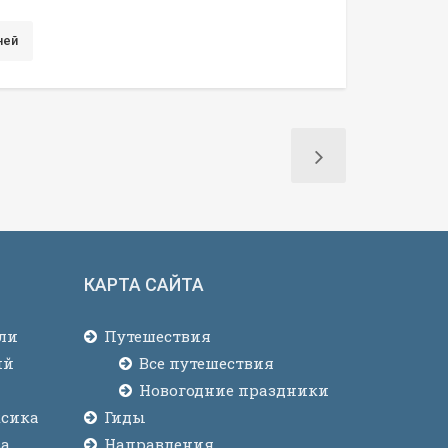
ней
КАРТА САЙТА
ли
Путешествия
ий
Все путешествия
Новогодние праздники
ксика
Гиды
ва
Направления