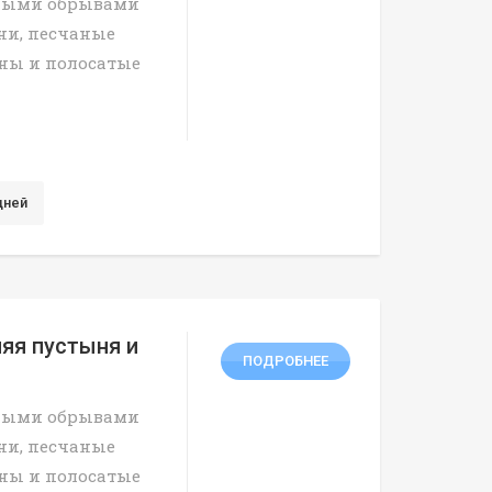
тными обрывами
ни, песчаные
ины и полосатые
дней
няя пустыня и
ПОДРОБНЕЕ
тными обрывами
ни, песчаные
ины и полосатые