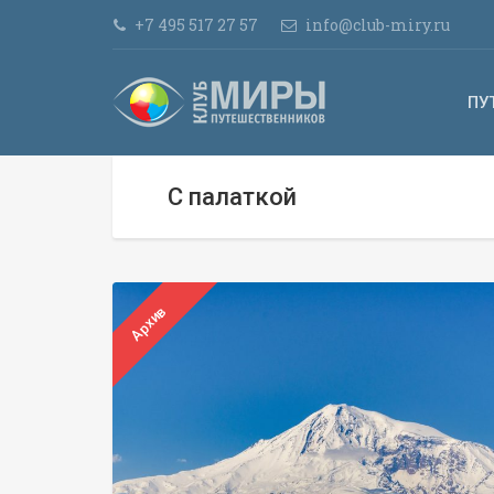
+7 495 517 27 57
info@club-miry.ru
ПУ
С палаткой
Архив