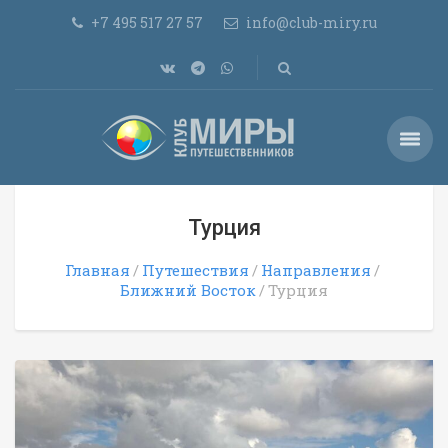
+7 495 517 27 57
info@club-miry.ru
Турция
Главная
Путешествия
Направления
Ближний Восток
Турция