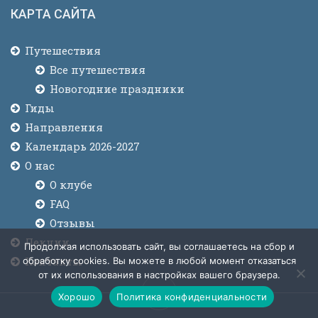
КАРТА САЙТА
Путешествия
Все путешествия
Новогодние праздники
Гиды
Направления
Календарь 2026-2027
О нас
О клубе
FAQ
Отзывы
Лекции
Продолжая использовать сайт, вы соглашаетесь на сбор и
Контакты
обработку cookies. Вы можете в любой момент отказаться
от их использования в настройках вашего браузера.
Хорошо
Политика конфиденциальности