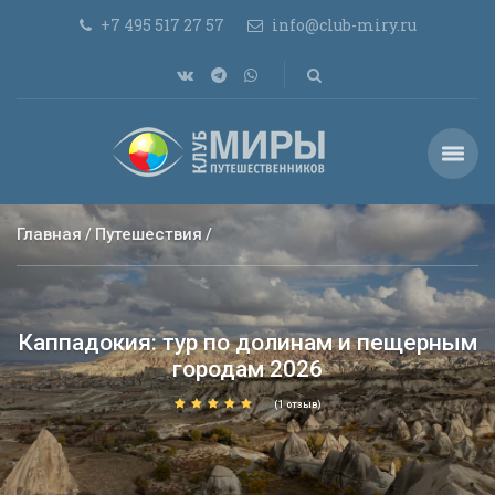
+7 495 517 27 57
info@club-miry.ru
Главная
Путешествия
Каппадокия: тур по долинам и пещерным
городам 2026
(1 отзыв)