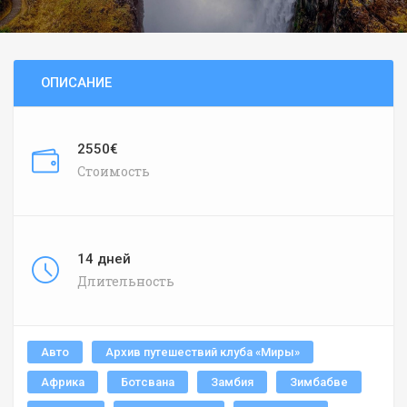
ОПИСАНИЕ
2550€
Стоимость
14 дней
Длительность
Авто
Архив путешествий клуба «Миры»
Африка
Ботсвана
Замбия
Зимбабве