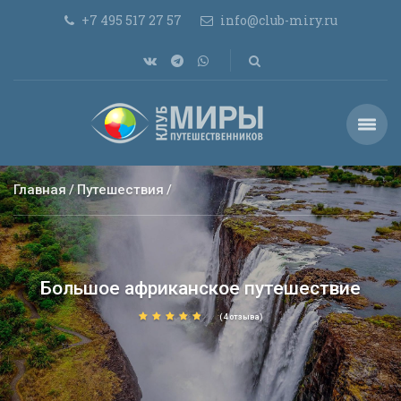
+7 495 517 27 57
info@club-miry.ru
Главная
Путешествия
Большое африканское путешествие
(4 отзыва)