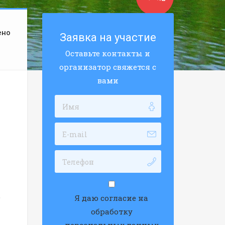
ено
Заявка на участие
Оставьте контакты и
организатор свяжется с
вами
о
Я даю согласие на
обработку