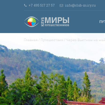
+7 495 517 27 57
info@club-miry.ru
ПУ
Главная
Путешествия
Через Вьетнам на май