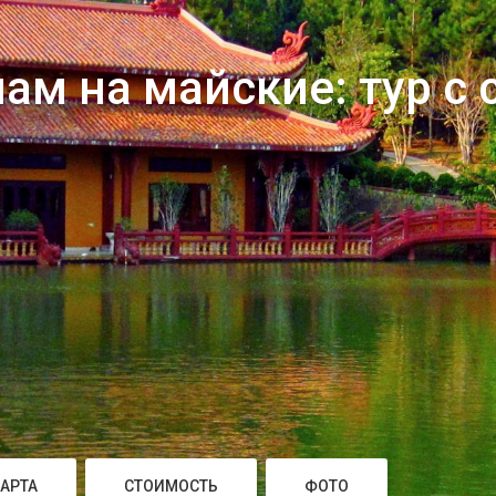
ам на майские: тур с 
АРТА
СТОИМОСТЬ
ФОТО