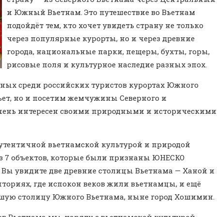
и Южный Вьетнам. Это путешествие во Вьетнам
подойдёт тем, кто хочет увидеть страну не только
через популярные курорты, но и через древние
города, национальные парки, пещеры, бухты, горы,
рисовые поля и культурное наследие разных эпох.
ных среди российских туристов курортах Южного
ьет, но и посетим жемчужины Северного и
очень интересен своими природными и историческими
аутентичной вьетнамской культурой и природой
из 7 объектов, которые были признаны ЮНЕСКО
 Вы увидите две древние столицы Вьетнама — Ханой и
ториях, где испокон веков жили вьетнамцы, и ещё
ывшую столицу Южного Вьетнама, ныне город Хошимин.
ов Вьетнама мы, наряду с вьетнамской культурой,