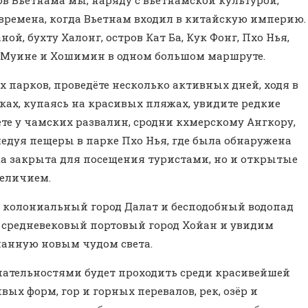
времена, когда Вьетнам входил в китайскую империю.
ой, бухту Халонг, остров Кат Ба, Кук Фонг, Пхо Нья,
т, Муине и Хошимин в одном большом маршруте.
 парков, проведёте несколько активных дней, ходя в
ках, купаясь на красивых пляжах, увидите редкие
те у чамских развалин, сродни кхмерскому Ангкору,
ледуя пещеры в парке Пхо Нья, где была обнаружена
ка закрыта для посещения туристами, но и открытые
еличием.
 колониальный город Далат и бесподобный водопад
м средневековый портовый город Хойан и увидим
нанную новым чудом света.
ательностями будет проходить среди красивейшей
ых форм, гор и горных перевалов, рек, озёр и