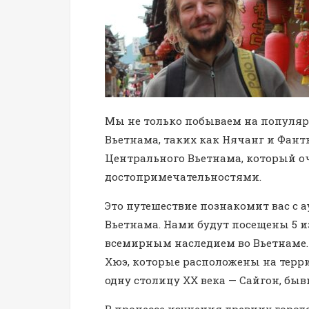
Мы не только побываем на популяр
Вьетнама, таких как Нячанг и Фант
Центрального Вьетнама, который 
достопримечательностями.
Это путешествие познакомит вас с 
Вьетнама. Нами будут посещены 5 
всемирным наследием во Вьетнаме.
Хюэ, которые расположены на терри
одну столицу XX века — Сайгон, б
В процессе изучения древних город