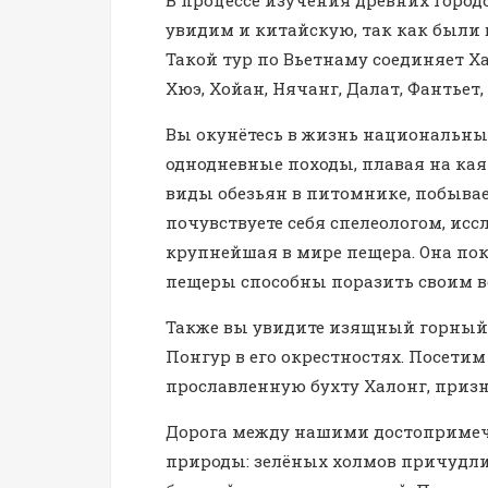
увидим и китайскую, так как были 
Такой тур по Вьетнаму соединяет Хан
Хюэ, Хойан, Нячанг, Далат, Фантье
Вы окунётесь в жизнь национальных
однодневные походы, плавая на кая
виды обезьян в питомнике, побывае
почувствуете себя спелеологом, исс
крупнейшая в мире пещера. Она по
пещеры способны поразить своим в
Также вы увидите изящный горный
Понгур в его окрестностях. Посети
прославленную бухту Халонг, приз
Дорога между нашими достопримеч
природы: зелёных холмов причудлив