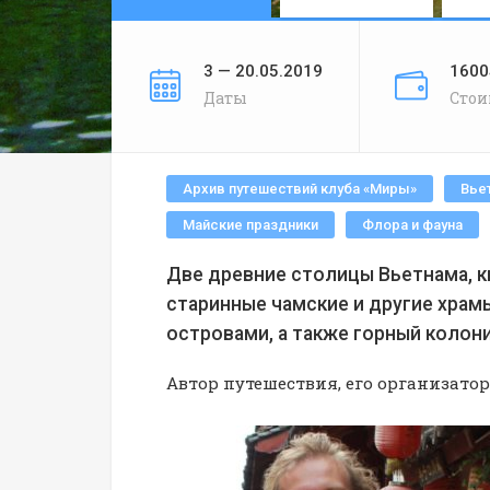
3 — 20.05.2019
1600
Даты
Стои
Архив путешествий клуба «Миры»
Вье
Майские праздники
Флора и фауна
Две древние столицы Вьетнама, к
старинные чамские и другие храм
островами, а также горный колон
Автор путешествия, его организатор