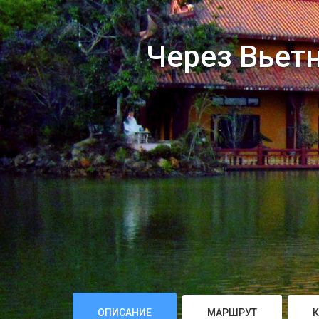
Через Вьетн
ОПИСАНИЕ
МАРШРУТ
К