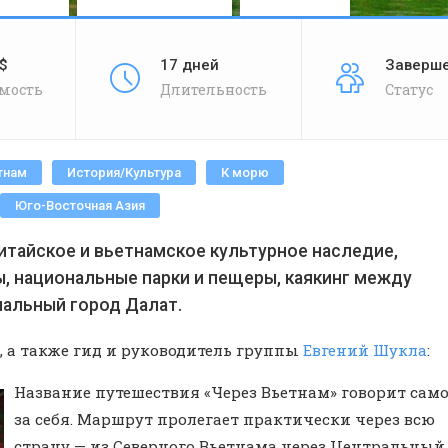
$
17 дней
Заверш
мость
Длительность
Статус
тнам
История/Культура
К морю
Юго-Восточная Азия
итайское и вьетнамское культурное наследие,
ы, национальные парки и пещеры, каякинг между
иальный город Далат.
, а также гид и руководитель группы
Евгений Шукла
:
Название путешествия «Через Вьетнам» говорит сам
за себя. Маршрут пролегает практически через всю
страну — из Северного Вьетнама через Центральный