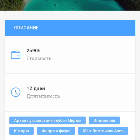
ОПИСАНИЕ
2590€
Стоимость
12 дней
Длительность
Архив путешествий клуба «Миры»
Индонезия
К морю
Флора и фауна
Юго-Восточная Азия