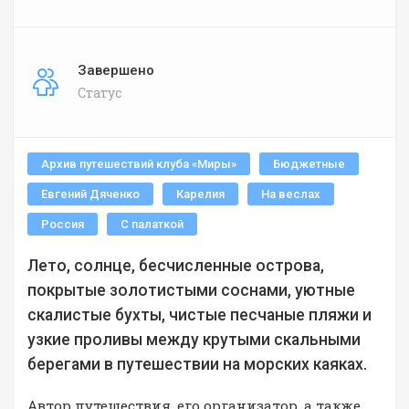
Завершено
Статус
Архив путешествий клуба «Миры»
Бюджетные
Евгений Дяченко
Карелия
На веслах
Россия
С палаткой
Лето, солнце, бесчисленные острова,
покрытые золотистыми соснами, уютные
скалистые бухты, чистые песчаные пляжи и
узкие проливы между крутыми скальными
берегами в путешествии на морских каяках.
Автор путешествия, его организатор, а также