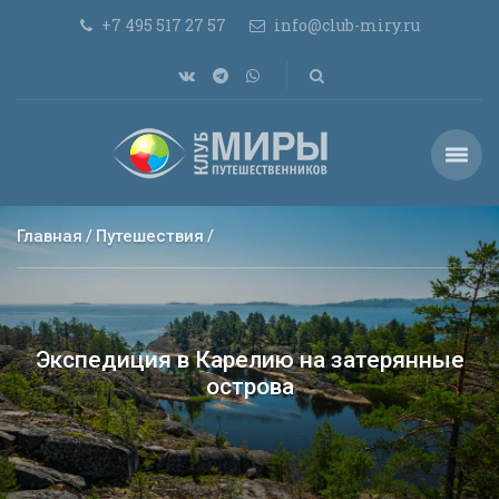
+7 495 517 27 57
info@club-miry.ru
Главная
Путешествия
Экспедиция в Карелию на затерянные
острова