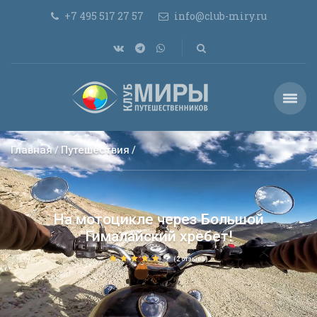
+7 495 517 27 57
info@club-miry.ru
Главная
Путешествия
На мотоцикле через Большой
Гималайский хребет!
(2 отзыва)