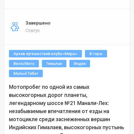
Завершено
Статус
Архив путешествий клуба «Миры»
В горы
Вело/Мото
Гималаи
Индия
Малый Тибет
Мотопробег по одной из самых
высокогорных дорог планеты,
легендарному шоссе №21 Манали-Лех:
незабываемые впечатления от езды на
мотоцикле среди заснеженных вершин
Индийских Гималаев, высокогорных пустынь