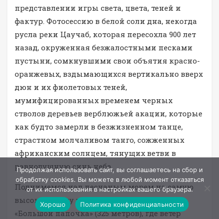
представлении игры света, цвета, теней и
фактур. Фотосессию в белой соли дна, некогда
русла реки Цаучаб, которая пересохла 900 лет
назад, окруженная безжалостными песками
пустыни, сомкнувшими свои объятия красно-
оранжевых, вздымающихся вертикально вверх
дюн и их фиолетовых теней,
мумифицированных временем черных
стволов деревьев верблюжьей акации, которые
как будто замерли в безжизненном танце,
страстном молчаливом танго, сожженных
африканским солнцем, тянущих ветви в
равнодушную синь неба.
Продолжая использовать сайт, вы соглашаетесь на сбор и
обработку cookies. Вы можете в любой момент отказаться
Поднимемся над песчаным морем на самую
от их использования в настройках вашего браузера.
высокую дюну в районе Соссусфлей —
Хорошо
Политика конфиденциальности
«Большой папочка» (325 метров), где ветер