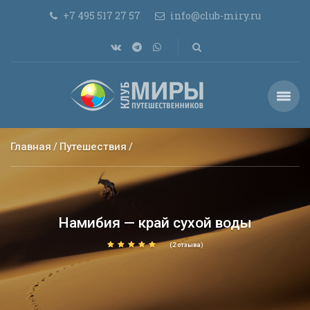
+7 495 517 27 57
info@club-miry.ru
Главная
Путешествия
Намибия — край сухой воды
(2 отзыва)