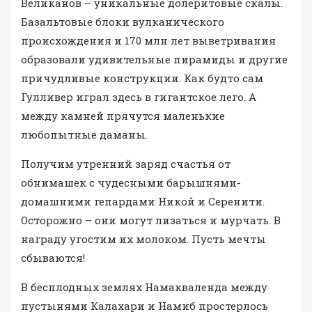
Великанов – уникальные долеритовые скалы.
Базальтовые блоки вулканического
происхождения и 170 млн лет выветривания
образовали удивительные пирамиды и другие
причудливые конструкции. Как будто сам
Гулливер играл здесь в гигантское лего. А
между камней прячутся маленькие
любопытные даманы.
Получим утренний заряд счастья от
обнимашек с чудесными барышнями-
домашними гепардами Никой и Серенити.
Осторожно – они могут лизаться и мурчать. В
награду угостим их молоком. Пусть мечты
сбываются!
В бесплодных землях Намакваленда между
пустынями Калахари и Намиб простерлось