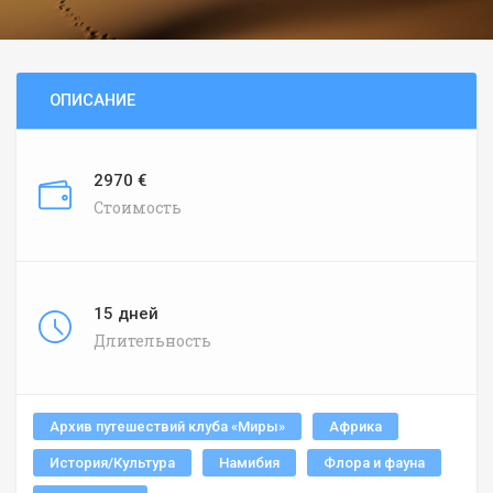
ОПИСАНИЕ
2970 €
Стоимость
15 дней
Длительность
Архив путешествий клуба «Миры»
Африка
История/Культура
Намибия
Флора и фауна