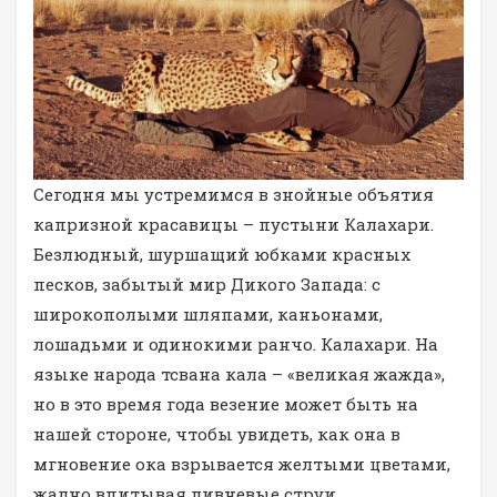
Сегодня мы устремимся в знойные объятия
капризной красавицы – пустыни Калахари.
Безлюдный, шуршащий юбками красных
песков, забытый мир Дикого Запада: с
широкополыми шляпами, каньонами,
лошадьми и одинокими ранчо. Калахари. На
языке народа тсвана кала – «великая жажда»,
но в это время года везение может быть на
нашей стороне, чтобы увидеть, как она в
мгновение ока взрывается желтыми цветами,
жадно впитывая ливневые струи.