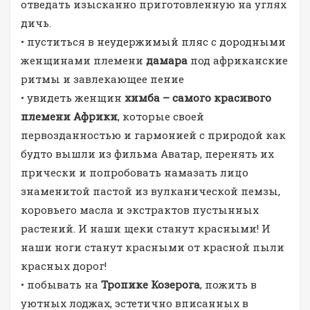
отведать изысканно приготовленную на углях
дичь.
• пуститься в неудержимый пляс с дородными
женщинами племени
дамара
под африканские
ритмы и завлекающее пение
• увидеть женщин
химба – самого красивого
племени Африки
, которые своей
первозданностью и гармонией с природой как
будто вышли из фильма Аватар, перенять их
прически и попробовать намазать лицо
знаменитой пастой из вулканической пемзы,
коровьего масла и экстрактов пустынных
растений. И наши щеки станут красными! И
наши ноги станут красными от красной пыли
красных дорог!
• побывать на
Тропике Козерога
, пожить в
уютных лоджах, эстетично вписанных в