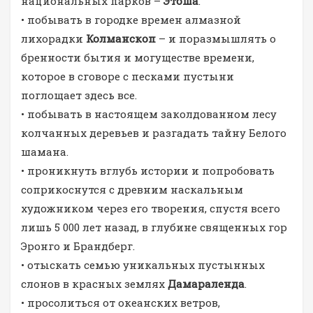
национальных парков –
Этоша
.
• побывать в городке времен алмазной
лихорадки
Колманскоп
– и поразмышлять о
бренности бытия и могуществе времени,
которое в сговоре с песками пустыни
поглощает здесь все.
• побывать в настоящем заколдованном лесу
колчанных деревьев и разгадать тайну Белого
шамана.
• проникнуть вглубь истории и попробовать
соприкоснутся с древним наскальным
художником через его творения, спустя всего
лишь 5 000 лет назад, в глубине священных гор
Эронго и Брандберг.
• отыскать семью уникальных пустынных
слонов в красных землях
Дамараленда
.
• просолиться от океанских ветров,