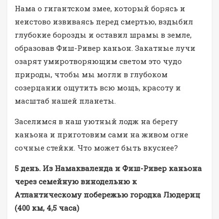
Нама о гигантском змее, который борясь и
неистово извиваясь перед смертью, вздыбил
глубокие борозды и оставил шрамы в земле,
образовав Фиш-Ривер каньон. Закатные лучи
озарят умиротворяющим светом это чудо
природы, чтобы мы могли в глубоком
созерцании ощутить всю мощь, красоту и
масштаб нашей планеты.
Заселимся в наш уютный лодж на берегу
каньона и приготовим сами на живом огне
сочные стейки. Что может быть вкуснее?
5 день. Из Намакваленда и Фиш-Ривер каньона
через семейную винодельню к
Атлантическому побережью городка Людериц
(400 км, 4,5 часа)