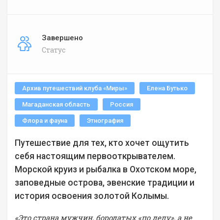
Завершено
Статус
Архив путешествий клуба «Миры»
Елена Бутько
Магаданская область
Россия
Флора и фауна
Этнография
Путешествие для тех, кто хочет ощутить
себя настоящим первооткрывателем.
Морской круиз и рыбалка в Охотском море,
заповедные острова, эвенские традиции и
история освоения золотой Колымы.
«Это страна мужчин, бородатых «по делу», а не