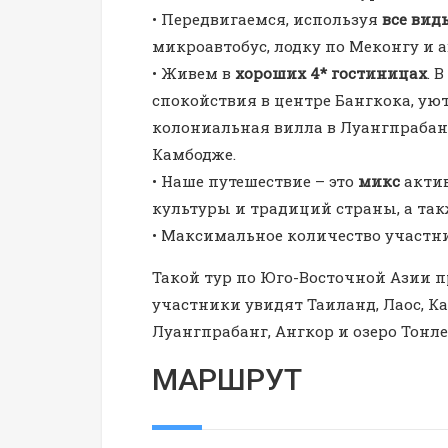
• Передвигаемся, используя
все вид
микроавтобус, лодку по Меконгу и 
• Живем в
хороших 4* гостиницах
. 
спокойствия в центре Бангкока, ую
колониальная вилла в Луангпрабан
Камбодже.
• Наше путешествие – это
микс
актив
культуры и традиций страны, а так
• Максимальное количество участн
Такой тур по Юго-Восточной Азии п
участники увидят Таиланд, Лаос, Ка
Луангпрабанг, Ангкор и озеро Тонле
МАРШРУТ