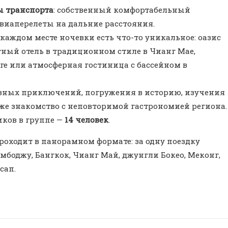
ы транспорта
: собственный комфортабельный
авиаперелеты на дальние расстояния.
В каждом месте ночевки есть что-то уникальное: оазис
тный отель в традиционном стиле в Чианг Мае,
ге или атмосферная гостиница с бассейном в
ных приключений, погружения в историю, изучения
же знакомство с неповторимой гастрономией региона.
иков в группе —
14 человек
.
роходит в панорамном формате: за одну поездку
мбоджу, Бангкок, Чианг Май, джунгли Бокео, Меконг,
сап.