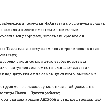
: заберемся в переулки Чайнатауна, исследуем лучшу
по каналам вместе с местными жителями;
роскошными дворцами, золотыми храмами и
ого Таиланда и послушаем пение тропических птиц,
ном саду;
посреди тропического леса, чтобы встретить
как с наступлением темноты оживают джунгли;
етая над джунглями на самом длинном и высоком в
погрузимся в атмосферу колониальной роскоши в
столицы Лаоса
–
Луангпрабанге
;
ого из тайных храмов
Ангкора
и увидим легендарный