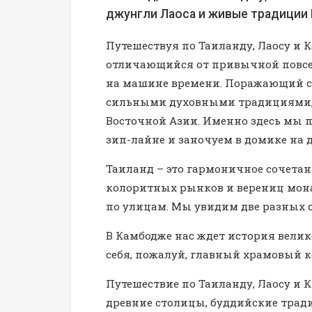
джунгли Лаоса и живые традиции
Путешествуя по Таиланду, Лаосу и 
отличающийся от привычной повсед
на машине времени. Поражающий св
сильными духовными традициями, 
Восточной Азии. Именно здесь мы 
зип-лайне и заночуем в домике на д
Таиланд – это гармоничное сочетан
колоритных рынков и верениц мона
по улицам. Мы увидим две разных 
В Камбодже нас ждет история велико
себя, пожалуй, главный храмовый к
Путешествие по Таиланду, Лаосу и 
древние столицы, буддийские трад