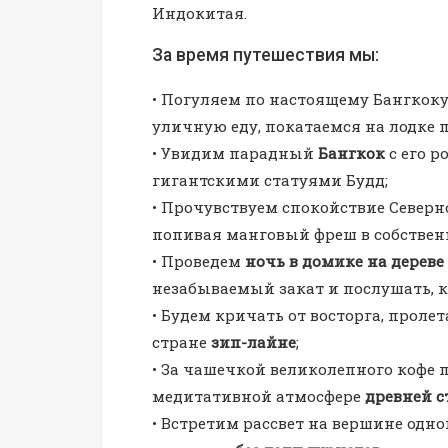
Индокитая.
За время путешествия мы:
• Погуляем по настоящему Бангкоку
уличную еду, покатаемся на лодке 
• Увидим парадный
Бангкок
с его 
гигантскими статуями Будд;
• Прочувствуем спокойствие Северн
попивая манговый фреш в собствен
• Проведем
ночь в домике на дереве
незабываемый закат и послушать, 
• Будем кричать от восторга, прол
стране
зип-лайне
;
• За чашечкой великолепного кофе 
медитативной атмосфере
древней 
• Встретим рассвет на вершине одн