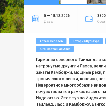
5 — 18.12.2026
3300
Даты
Стои
Артем Киселев
История/Культура
Юго-Восточная Азия
Гармония северного Таиланда и к
нетронутые джунгли Лаоса, велич
закаты Камбоджи, мощные реки, п
тропического леса и, конечно, не
Невероятное многообразие видов
почувствовать в рамках нашего п
Индокитаю. Этот тур по Индокитаю
Таиланд, Лаос и Камбоджу, Бангкок