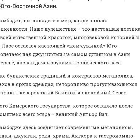
 Юго-Восточной Азии.
Камбодже, вы попадете в мир, кардинально
невности. Наше путешествие – это настоящая поездк
оей естественной красотой, многовековой историей и
Лаос остается настоящей «жемчужиной» Юго-
полетаем над джунглями на самом длинном в Азии
ереве, наслаждаясь звуками тропического леса.
ие буддистских традиций и контрастов мегаполиса,
хов в ярких одеждах, неторопливо прогуливающихся
страны: невероятный Бангкок и спокойный Север.
го Кхмерского государства, которое оставило после
омплекс всего мира – великий Ангкор Ват.
Камбодже здесь соединяет современные мегаполисы,
иции, джунгли, реки, храмы Ангкора и гастрономию