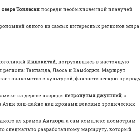
а
озере Тонлесап
посреди необыкновенной плавучей
рономией одного из самых интересных регионов мира
многоликий
Индокитай
, погрузившись в настоящую
 региона: Таиланда, Лаоса и Камбоджи. Маршрут
тает знакомство с культурой, фантастическую природ
домике на дереве посреди
нетронутых джунглей
, а
в Азии зип-лайне над кронами вековых тропических
одного из храмов
Ангкора
, а сам комплекс посмотрим
по специально разработанному маршруту, который