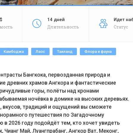
$
14 дней
Идет на
мость
Длительность
Статус
Камбоджа
Лаос
Таиланд
Флора и фауна
онтрасты Бангкока, первозданная природа и
ие древних храмов Ангкора и фантастические
ричудливые горы, полёты над кронами
забываемая ночёвка в домике на высоких деревьях.
, вкусов, традиций и ощущений вы сможете
анорамного путешествия по Загадочному
 в 2026 году подойдёт тем, кто хочет увидеть
, Чианг Май, Луангпрабанг, Ангкор Ват, Меконг,