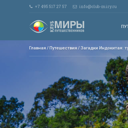
+7 495 517 27 57
info@club-miry.ru
ПУ
Главная
Путешествия
Загадки Индокитая: т