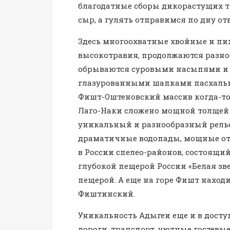
благодатные сборы дикорастущих т
сыр, а гулять отправимся по дну от
Здесь многоохватные хвойные и пих
высокотравия, продолжаются разно
обрываются суровыми насыпями и 
глазурованными шапками пасхальн
Фишт-Оштеновский массив когда-то 
Лаго-Наки сложено мощной толщей 
уникальный и разнообразный релье
драматичные водопады, мощные отв
в России спелео-районов, состоящий
глубокой пещерой России «Белая з
пещерой. А еще на горе Фишт нахо
Фиштинский.
Уникальность Адыгеи еще и в досту
дороги, транспорт, уютные гостевые