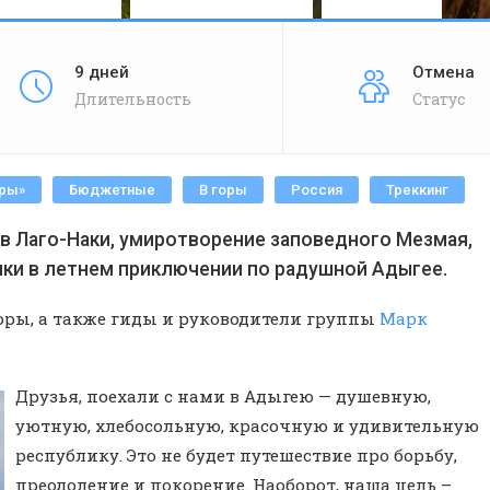
9 дней
Отмена
Длительность
Статус
иры»
Бюджетные
В горы
Россия
Треккинг
в Лаго-Наки, умиротворение заповедного Мезмая,
лки в летнем приключении по радушной Адыгее.
оры, а также гиды и руководители группы
Марк
Друзья, поехали с нами в Адыгею — душевную,
уютную, хлебосольную, красочную и удивительную
республику. Это не будет путешествие про борьбу,
преодоление и покорение. Наоборот, наша цель –