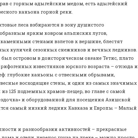
рав с горным адыгейским медом, есть адыгейский
весного каньона горной реки.
товые леса взбираются в зону душистого
образным ярким ковром альписких лугов,
каменными стенами взлетов к вершине, блестят
ых куличей сезонных снежников и вечных ледников.
был островом в доисторическом океане Тетис, плато
рифогенных известняков юрского возраста – отсюда и
ф: глубокие каньоны с отвесными обрывами,
есные восходящие стены, и один из самых значимых
 из 125 подземных храмов-пещер, во главе с самой
вездочка» и оборудованной для посещения Азишской
дится самый низкий ледник Кавказа и Европы – Малый
пности и разнообразии активностей – прекрасные
 дома и отели, перенос груза на треке – можно просто