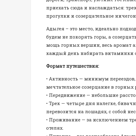
приехать сюда и наслаждаться: тре
прогулки и созерцательное ничегон
Адыгея – это место, идеально подх
будем не покорять горы, а созерцат
мощь горных вершин, весь аромат ал
каждый день набирать витаминки 
Формат путешествия:
• Активность — минимум переездов,
мечтательное созерцание в горных 
• Передвижение — небольшие рассто
• Трек — четыре дня налегке, бивач
перевозится на лошадях, с собой нес
• Проживание — за исключением тр
отелях.
• Питание — все разнообразие Адыг