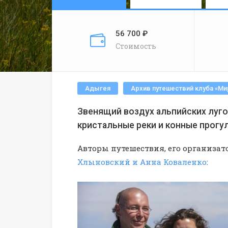
56 700 ₽
Стоимость
Адыгея
Архив путешествий клуба «М
Звенящий воздух альпийских луго
кристальные реки и конные прогу
Авторы путешествия, его организат
Хлыновский и Анна Коваленко
: