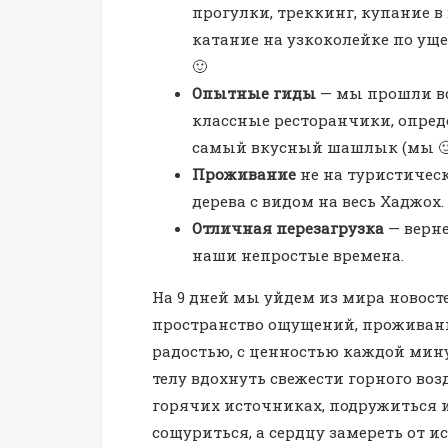
прогулки, треккинг, купание в
катание на узкоколейке по уще
🙂
Опытные гиды
— мы прошли вс
классные ресторанчики, опреде
самый вкусный шашлык (мы 🙂
Проживание
не на туристическ
дерева с видом на весь Хаджох.
Отличная перезагрузка
— верне
наши непростые времена.
На 9 дней мы уйдем из мира новосте
пространство ощущений, проживани
радостью, с ценностью каждой мин
телу вдохнуть свежести горного воз
горячих источниках, подружиться и
сощуриться, а сердцу замереть от 