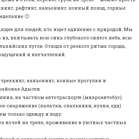
ккинг, рафтинг, каньонинг, конный поход, горные
еделание 🙂
одящее для людей, кто ищет единение с природой. Мы
ь их, впитывать всю синь глубокого синего неба, всю
ьпийских лугов. Отходя от резкого ритма города,
ощущений и впечатлений.
 треккинг, каньонинг, конные прогулки и
районах Адыгеи.
яния, на частном автотраспорте (микроавтобус).
ное снаряжение (палатки, спальники, кухня, еда)
ем только одежду и воду.
ех ночей на треке, проживание в уютных частных
ейской и кавказкой кухни к нашим услугам.