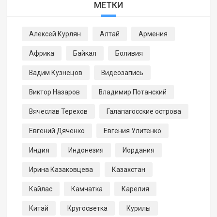
МЕТКИ
Алексей Курлян
Алтай
Армения
Африка
Байкал
Боливия
Вадим Кузнецов
Видеозапись
Виктор Назаров
Владимир Потанский
Вячеслав Терехов
Галапагосские острова
Евгений Дяченко
Евгения Улитенко
Индия
Индонезия
Иордания
Ирина Казаковцева
Казахстан
Кайлас
Камчатка
Карелия
Китай
Кругосветка
Курилы