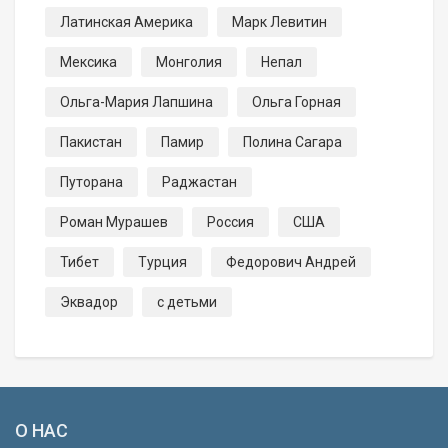
Латинская Америка
Марк Левитин
Мексика
Монголия
Непал
Ольга-Мария Лапшина
Ольга Горная
Пакистан
Памир
Полина Сагара
Путорана
Раджастан
Роман Мурашев
Россия
США
Тибет
Турция
Федорович Андрей
Эквадор
с детьми
О НАС