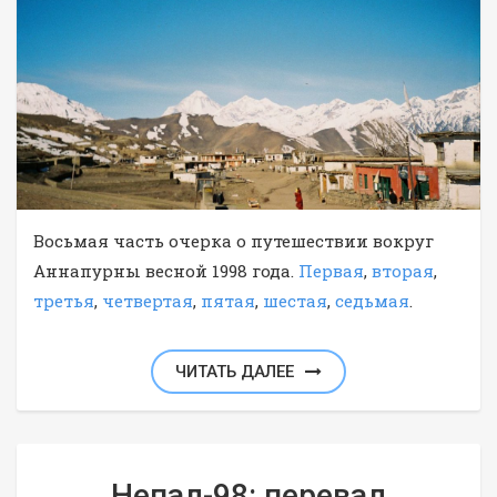
Восьмая часть очерка о путешествии вокруг
Аннапурны весной 1998 года.
Первая
,
вторая
,
третья
,
четвертая
,
пятая
,
шестая
,
седьмая
.
ЧИТАТЬ ДАЛЕЕ
Непал-98: перевал