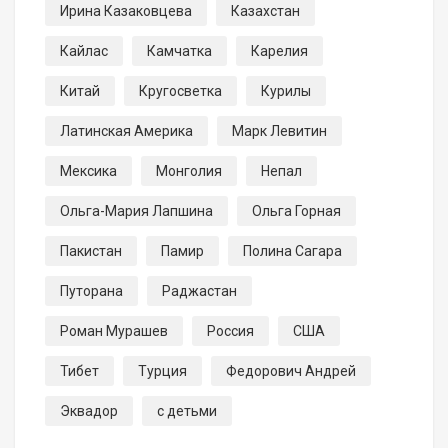
Ирина Казаковцева
Казахстан
Кайлас
Камчатка
Карелия
Китай
Кругосветка
Курилы
Латинская Америка
Марк Левитин
Мексика
Монголия
Непал
Ольга-Мария Лапшина
Ольга Горная
Пакистан
Памир
Полина Сагара
Путорана
Раджастан
Роман Мурашев
Россия
США
Тибет
Турция
Федорович Андрей
Эквадор
с детьми