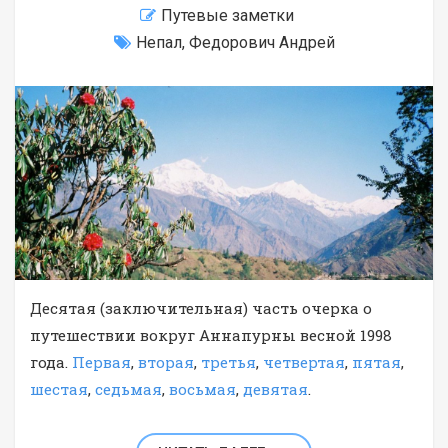
Путевые заметки
Непал
,
Федорович Андрей
Десятая (заключительная) часть очерка о
путешествии вокруг Аннапурны весной 1998
года.
Первая
,
вторая
,
третья
,
четвертая
,
пятая
,
шестая
,
седьмая
,
восьмая
,
девятая
.