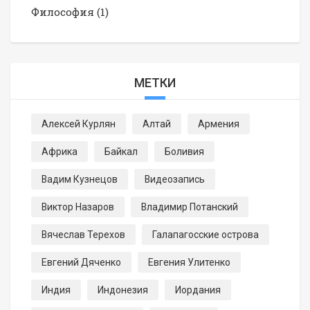
Философия
(1)
МЕТКИ
Алексей Курлян
Алтай
Армения
Африка
Байкал
Боливия
Вадим Кузнецов
Видеозапись
Виктор Назаров
Владимир Потанский
Вячеслав Терехов
Галапагосские острова
Евгений Дяченко
Евгения Улитенко
Индия
Индонезия
Иордания