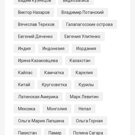
Вадим Кузнецов
Видеозапись
Виктор Назаров
Владимир Потанский
Вячеслав Терехов
Галапагосские острова
Евгений Дяченко
Евгения Улитенко
Индия
Индонезия
Иордания
Ирина Казаковцева
Казахстан
Кайлас
Камчатка
Карелия
Китай
Кругосветка
Курилы
Латинская Америка
Марк Левитин
Мексика
Монголия
Непал
Ольга-Мария Лапшина
Ольга Горная
Пакистан
Памир
Полина Сагара