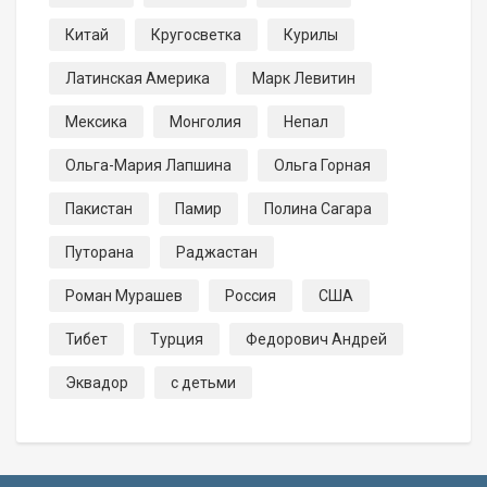
Китай
Кругосветка
Курилы
Латинская Америка
Марк Левитин
Мексика
Монголия
Непал
Ольга-Мария Лапшина
Ольга Горная
Пакистан
Памир
Полина Сагара
Путорана
Раджастан
Роман Мурашев
Россия
США
Тибет
Турция
Федорович Андрей
Эквадор
с детьми