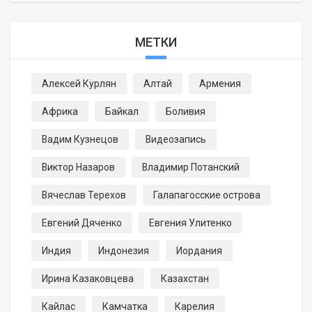
МЕТКИ
Алексей Курлян
Алтай
Армения
Африка
Байкал
Боливия
Вадим Кузнецов
Видеозапись
Виктор Назаров
Владимир Потанский
Вячеслав Терехов
Галапагосские острова
Евгений Дяченко
Евгения Улитенко
Индия
Индонезия
Иордания
Ирина Казаковцева
Казахстан
Кайлас
Камчатка
Карелия