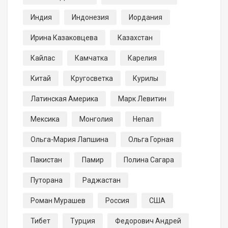
Индия
Индонезия
Иордания
Ирина Казаковцева
Казахстан
Кайлас
Камчатка
Карелия
Китай
Кругосветка
Курилы
Латинская Америка
Марк Левитин
Мексика
Монголия
Непал
Ольга-Мария Лапшина
Ольга Горная
Пакистан
Памир
Полина Сагара
Путорана
Раджастан
Роман Мурашев
Россия
США
Тибет
Турция
Федорович Андрей