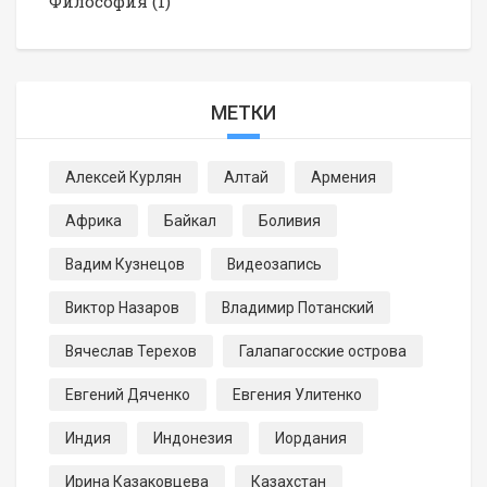
Философия
(1)
МЕТКИ
Алексей Курлян
Алтай
Армения
Африка
Байкал
Боливия
Вадим Кузнецов
Видеозапись
Виктор Назаров
Владимир Потанский
Вячеслав Терехов
Галапагосские острова
Евгений Дяченко
Евгения Улитенко
Индия
Индонезия
Иордания
Ирина Казаковцева
Казахстан