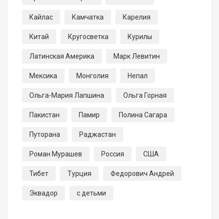
Кайлас
Камчатка
Карелия
Китай
Кругосветка
Курилы
Латинская Америка
Марк Левитин
Мексика
Монголия
Непал
Ольга-Мария Лапшина
Ольга Горная
Пакистан
Памир
Полина Сагара
Путорана
Раджастан
Роман Мурашев
Россия
США
Тибет
Турция
Федорович Андрей
Эквадор
с детьми