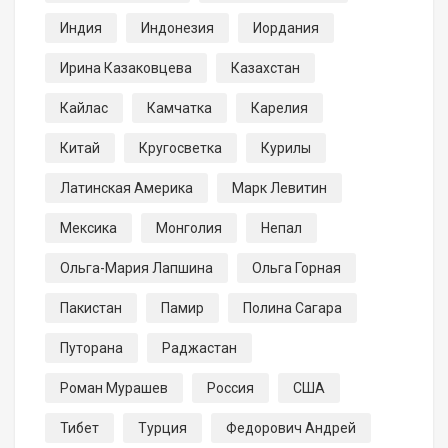
Индия
Индонезия
Иордания
Ирина Казаковцева
Казахстан
Кайлас
Камчатка
Карелия
Китай
Кругосветка
Курилы
Латинская Америка
Марк Левитин
Мексика
Монголия
Непал
Ольга-Мария Лапшина
Ольга Горная
Пакистан
Памир
Полина Сагара
Путорана
Раджастан
Роман Мурашев
Россия
США
Тибет
Турция
Федорович Андрей