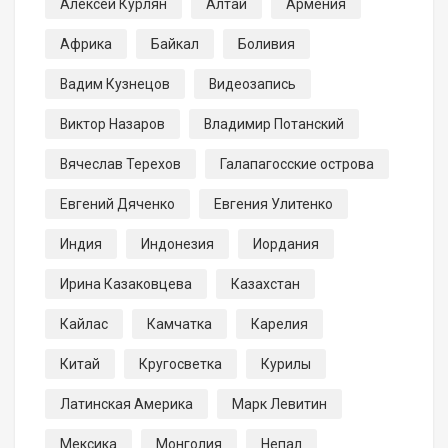
Алексей Курлян
Алтай
Армения
Африка
Байкал
Боливия
Вадим Кузнецов
Видеозапись
Виктор Назаров
Владимир Потанский
Вячеслав Терехов
Галапагосские острова
Евгений Дяченко
Евгения Улитенко
Индия
Индонезия
Иордания
Ирина Казаковцева
Казахстан
Кайлас
Камчатка
Карелия
Китай
Кругосветка
Курилы
Латинская Америка
Марк Левитин
Мексика
Монголия
Непал