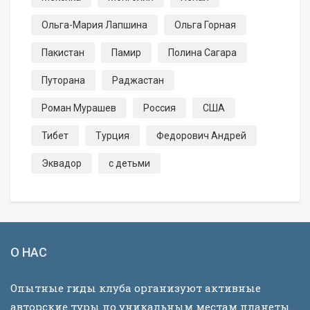
Ольга-Мария Лапшина
Ольга Горная
Пакистан
Памир
Полина Сагара
Путорана
Раджастан
Роман Мурашев
Россия
США
Тибет
Турция
Федорович Андрей
Эквадор
с детьми
О НАС
Опытные гиды клуба организуют активные
авторские туры по уникальным местам планеты.