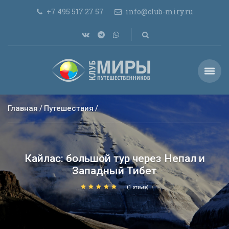
+7 495 517 27 57
info@club-miry.ru
Главная
Путешествия
Кайлас: большой тур через Непал и
Западный Тибет
(1 отзыв)