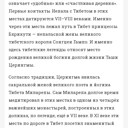
означает «удобная» или «счастливая деревня».
Первые контакты Непала с Тибетом в этих
местах датируются VII–VIII веками. Именно
через эти места лежал путь в Тибет принцессы
Бхрикути — непальской жены великого
тибетского короля Сонгцен Гампо. И именно
здесь тибетские легенды относят место
рождения великой богини долгой жизни Таши
Церингмы.
Согласно традиции, Церингма явилась
сакральной женой великого поэта и йогина
Тибета Миларепы. Сам Миларепа долгое время
медитировал в этих местах в одном из четырёх
важнейших монастырей, построенных в этих
долинах, по легенде, ещё в VII веке. В XI веке эти
места по дороге в Тибет посетил знаменитый