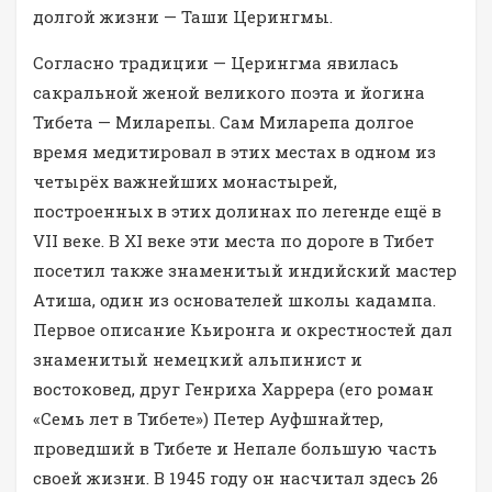
долгой жизни — Таши Церингмы.
Согласно традиции — Церингма явилась
сакральной женой великого поэта и йогина
Тибета — Миларепы. Сам Миларепа долгое
время медитировал в этих местах в одном из
четырёх важнейших монастырей,
построенных в этих долинах по легенде ещё в
VII веке. В XI веке эти места по дороге в Тибет
посетил также знаменитый индийский мастер
Атиша, один из основателей школы кадампа.
Первое описание Кьиронга и окрестностей дал
знаменитый немецкий альпинист и
востоковед, друг Генриха Харрера (его роман
«Семь лет в Тибете») Петер Ауфшнайтер,
проведший в Тибете и Непале большую часть
своей жизни. В 1945 году он насчитал здесь 26