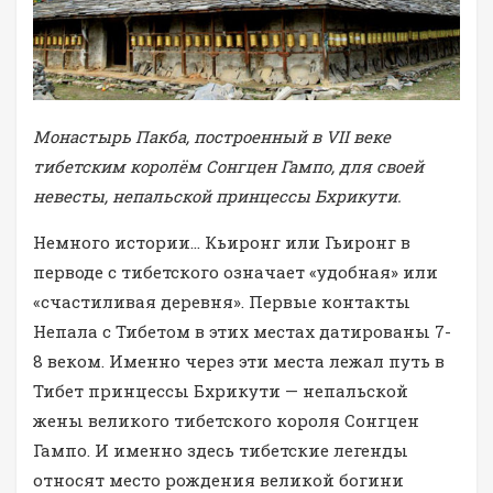
Монастырь Пакба, построенный в VII веке
тибетским королём Сонгцен Гампо, для своей
невесты, непальской принцессы Бхрикути.
Немного истории… Кьиронг или Гьиронг в
перводе с тибетского означает «удобная» или
«счастиливая деревня». Первые контакты
Непала с Тибетом в этих местах датированы 7-
8 веком. Именно через эти места лежал путь в
Тибет принцессы Бхрикути — непальской
жены великого тибетского короля Сонгцен
Гампо. И именно здесь тибетские легенды
относят место рождения великой богини