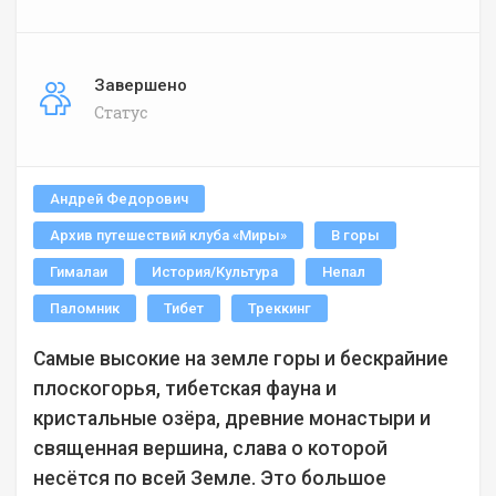
Завершено
Статус
Андрей Федорович
Архив путешествий клуба «Миры»
В горы
Гималаи
История/Культура
Непал
Паломник
Тибет
Треккинг
Самые высокие на земле горы и бескрайние
плоскогорья, тибетская фауна и
кристальные озёра, древние монастыри и
священная вершина, слава о которой
несётся по всей Земле. Это большое