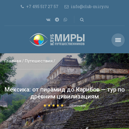
+7 495 517 27 57
info@club-miry.ru
Главная
Путешествия
Мексика: от пирамид до Карибов — тур по
древним цивилизациям
(10 отзывов)