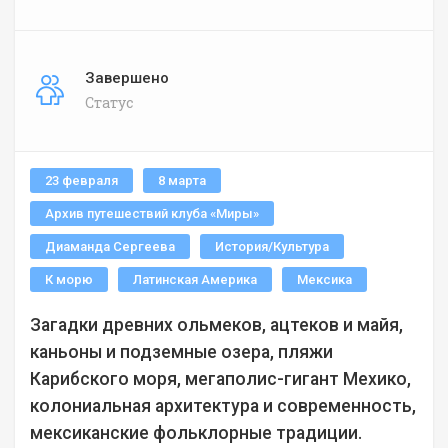
Завершено
Статус
23 февраля
8 марта
Архив путешествий клуба «Миры»
Диаманда Сергеева
История/Культура
К морю
Латинская Америка
Мексика
Загадки древних ольмеков, ацтеков и майя,
каньоны и подземные озера, пляжи
Карибского моря, мегаполис-гигант Мехико,
колониальная архитектура и современность,
мексиканские фольклорные традиции.