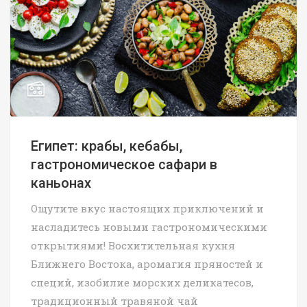
Египет: крабы, кебабы,
гастрономическое сафари в
каньонах
Ощутите вкус настоящих приключений и
насладитесь новыми гастрономическими
открытиями! Восхитительная кухня
Ближнего Востока, аромагия пряностей и
специй, изобилие морских деликатесов,
традиционный травяной чай