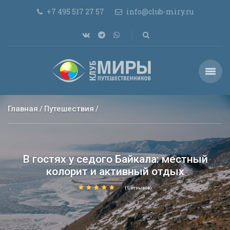
+7 495 517 27 57
info@club-miry.ru
Главная
Путешествия
В гостях у седого Байкала: местный
колорит и активный отдых
(5 отзывов)