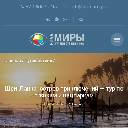
+7 495 517 27 57
info@club-miry.ru
Главная
Путешествия
Шри-Ланка: остров приключений — тур по
пляжам и нацпаркам
(25 отзывов)