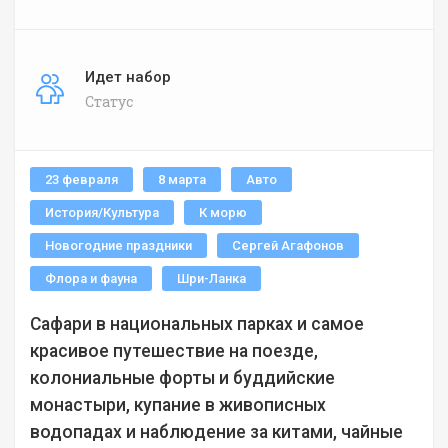
Идет набор
Статус
23 февраля
8 марта
Авто
История/Культура
К морю
Новогодние праздники
Сергей Агафонов
Флора и фауна
Шри-Ланка
Сафари в национальных парках и самое
красивое путешествие на поезде,
колониальные форты и буддийские
монастыри, купание в живописных
водопадах и наблюдение за китами, чайные