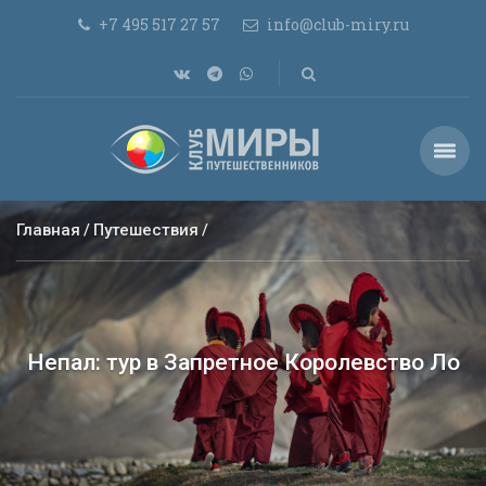
+7 495 517 27 57
info@club-miry.ru
Главная
Путешествия
Непал: тур в Запретное Королевство Ло