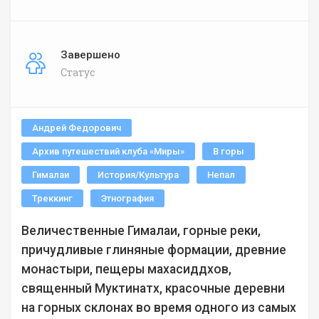
Завершено
Статус
Андрей Федорович
Архив путешествий клуба «Миры»
В горы
Гималаи
История/Культура
Непал
Треккинг
Этнография
Величественные Гималаи, горные реки,
причудливые глиняные формации, древние
монастыри, пещеры махасиддхов,
священный Муктинатх, красочные деревни
на горных склонах во время одного из самых