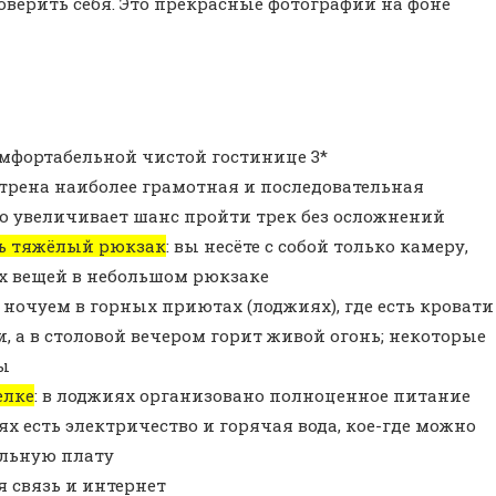
оверить себя. Это прекрасные фотографии на фоне
мфортабельной чистой гостинице 3*
трена наиболее грамотная и последовательная
о увеличивает шанс пройти трек без осложнений
ь тяжёлый рюкзак
: вы несёте с собой только камеру,
х вещей в небольшом рюкзаке
 ночуем в горных приютах (лоджиях), где есть кровати
, а в столовой вечером горит живой огонь; некоторые
ы
елке
: в лоджиях организовано полноценное питание
х есть электричество и горячая вода, кое-где можно
ельную плату
я связь и интернет