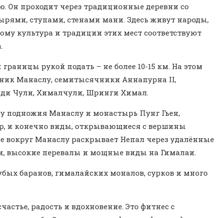
. Он проходит через традиционные деревни со
ями, ступами, стенами мани. Здесь живут народы,
тому культура и традиции этих мест соответствуют
.
 границы рукой подать – не более 10-15 км. На этом
ик Манаслу, семитысячники Аннапурна II,
ади Чули, Хималчули, Шринги Химал.
у подножия Манаслу и монастырь Пунг Гьен,
р, и конечно виды, открывающиеся с вершины
ие вокруг Манаслу раскрывает Непал через удалённые
и, высокие перевалы и мощные виды на Гималаи.
убых баранов, гималайских моналов, сурков и много
частье, радость и вдохновение. Это фитнес с