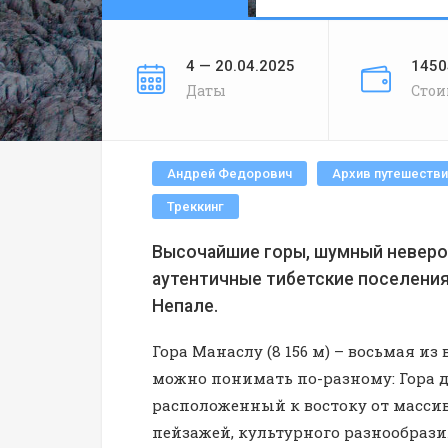
4 — 20.04.2025
1450
Даты
Стои
Андрей Федорович
Архив путешестви
Треккинг
Высочайшие горы, шумный невероя
аутентичные тибетские поселени
Непале.
Гора Манаслу (8 156 м) – восьмая и
можно понимать по-разному: Гора ду
расположенный к востоку от масси
пейзажей, культурного разнообрази