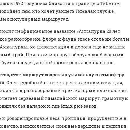
ь в 1992 году из-за близости к границе с Тибетом.
подойдёт тем, кто хочет увидеть Гималаи глубже,
самых популярных маршрутах.
 носит неофициальное название «Аннапурна 20 лет
ое разнообразие, флора и фауна здесь столь же богаты
г Аннапурны, но цивилизация и дороги еще не нашли
енный край. При этом маршрут оборудован базовыми
ебует экспедиционной экипировки и караванов.
тов, этот маршрут сохранил уникальную атмосферу
н.
Очень удобный с точки зрения акклиматизации,
сивый и разнообразный трек, который вдохновляет.
 сочетает серьёзный гималайский маршрут, грамотную
джиях без палаток и тяжёлых рюкзаков.
е и рододендроновые леса, тропинки, прорубленные в
, конечно, великолепные снежные вершины и ледники,