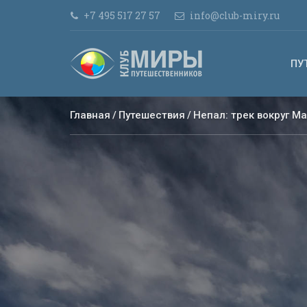
+7 495 517 27 57
info@club-miry.ru
ПУ
Главная
Путешествия
Непал: трек вокруг М