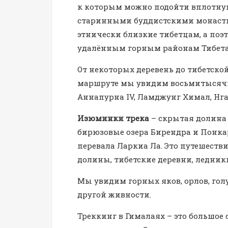
к которым можно подойти вплотную
старинными буддистскими монастыр
этнически близкие тибетцам, а поэ
удалённым горным районам Тибета
От некоторых деревень до тибетской
маршруте мы увидим восьмитысячн
Аннапурна IV, Ламджунг Химал, Нг
Изюминки трека
– скрытая долина 
бирюзовые озера Бирендра и Понка
перевала Ларкиа Ла. Это путешеств
долины, тибетские деревни, ледник
Мы увидим горных яков, орлов, гол
другой живности.
Треккинг в Гималаях – это большое с