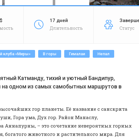
$
17 дней
Заверш
мость
Длительность
Статус
й клуба «Миры»
В горы
Гималаи
Непал
тный Катманду, тихий и уютный Бандипур,
я на одном из самых самобытных маршрутов в
з высочайших гор планеты. Её название с санскрита
ши, Гора ума, Дух гор. Район Манаслу,
ва Аннапурны, – это сочетание невероятных горных
я, богатого животного и растительного мира. Для