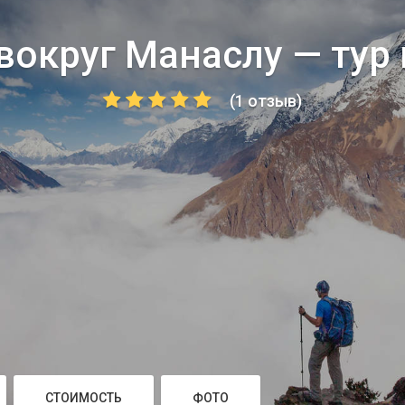
 вокруг Манаслу — тур
(1 отзыв)
СТОИМОСТЬ
ФОТО