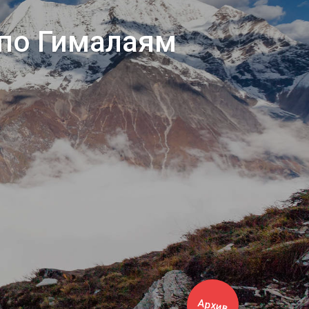
 по Гималаям
Архив