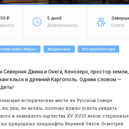
650 ₽
5 дней
Заверш
имость
Длительность
Статус
ствий клуба «Миры»
Бюджетные
История/Культура
 Северная Двина и Онега, Кенозеро, простор земли,
хангельск и древний Каргополь. Одним словом —
идеть!
зающие исторические места на Русском Севере.
но, увы, не вечны, поэтому нужно успеть увидеть
го и каменного зодчества XV-XVIII веков: старинные
ьные природные ландшафты Верхней Онеги. Осмотрев