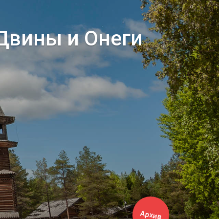
 Двины и Онеги
Архив