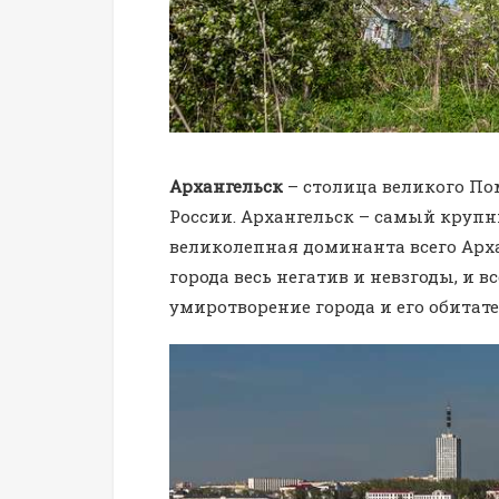
Архангельск
– столица великого По
России. Архангельск – самый крупн
великолепная доминанта всего Арх
города весь негатив и невзгоды, и в
умиротворение города и его обитате