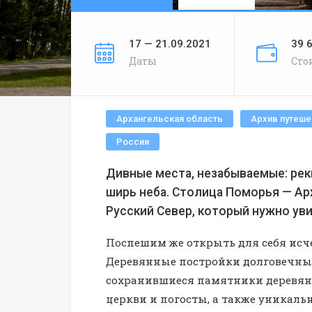
17 — 21.09.2021
39 
Даты
Сто
Архангельская область
Архив путеше
Россия
Дивные места, незабываемые: реки
ширь неба. Столица Поморья — Ар
Русский Север, который нужно ув
Поспешим же открыть для себя исче
Деревянные постройки долговечны, 
сохранившиеся памятники деревянно
церкви и погосты, а также уникал