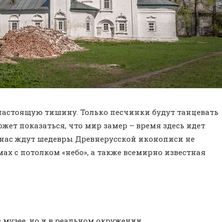
 настоящую тишину. Только песчинки будут танцевать
ожет показаться, что мир замер – время здесь идет
ь нас ждут шедевры Древнерусской иконописи не
амах с потолком «небо», а также всемирно известная
 музее, но и в реальном окружении.