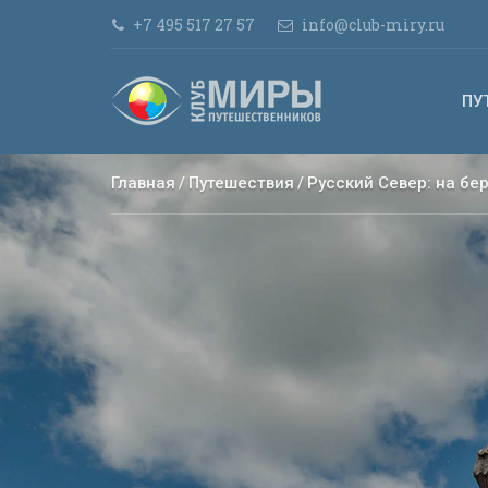
+7 495 517 27 57
info@club-miry.ru
ПУ
Главная
Путешествия
Русский Север: на бе