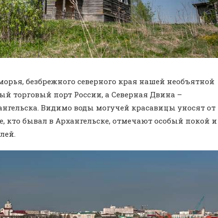
морья, безбрежного северного края нашей необъятной
ый торговый порт России, а Северная Двина –
ангельска. Видимо воды могучей красавицы уносят от
се, кто бывал в Архангельске, отмечают особый покой и
лей.