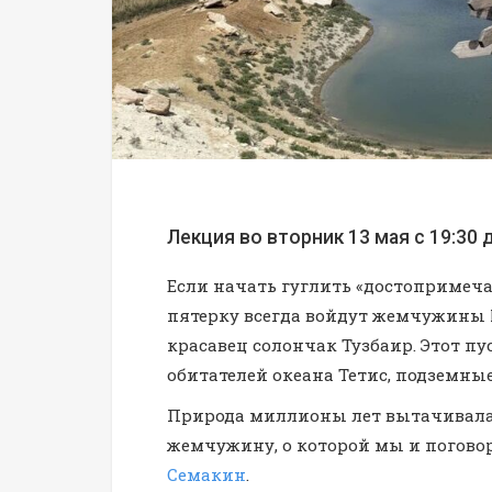
Лекция во вторник 13 мая с 19:30 д
Если начать гуглить «достопримеча
пятерку всегда войдут жемчужины
красавец солончак Тузбаир. Этот п
обитателей океана Тетис, подземны
Природа миллионы лет вытачивала к
жемчужину, о которой мы и поговор
Семакин
.