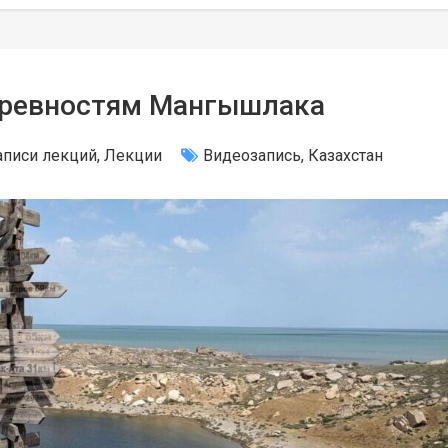
древностям Мангышлака
аписи лекций
,
Лекции
Видеозапись
,
Казахстан