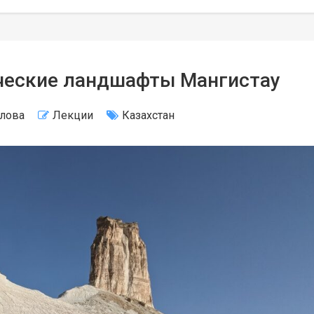
ические ландшафты Мангистау
елова
Лекции
Казахстан