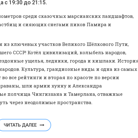
 с 19:30 до 21:15.
километров среди сказочных марсианских ландшафтов,
пастбищ и сияющих снегами пиков Памира и
 из ключевых участков Великого Шёлкового Пути,
го СССР! Котёл цивилизаций, колыбель народов,
бездонные ущелья, ледники, города и кишлаки. Истори
 народов. Культура, грандиозные виды и одна из самых
 во все рейтинги и вторая по красоте по версии
 караваны, шли армии хунну и Александра
мые полчища Чингизхана и Тамерлана, отважные
уть через неодолимые пространства.
ЧИТАТЬ ДАЛЕЕ