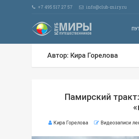
+7 495 517 27 57
info@club-miry.ru
ПУ
Автор: Кира Горелова
Памирский тракт
«
Кира Горелова
Видеозаписи ле