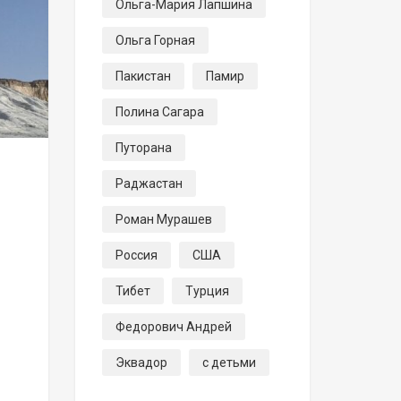
Ольга-Мария Лапшина
Ольга Горная
Пакистан
Памир
Полина Сагара
Путорана
Раджастан
Роман Мурашев
Россия
США
Тибет
Турция
Федорович Андрей
Эквадор
с детьми