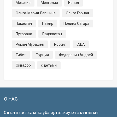
Мексика
Монголия
Непал
Ольга-Мария Лапшина
Ольга Горная
Пакистан
Памир
Полина Сагара
Путорана
Раджастан
Роман Мурашев
Россия
США
Тибет
Турция
Федорович Андрей
Эквадор
с детьми
О НАС
Опытные гиды клуба организуют активные