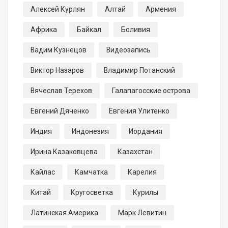
Алексей Курлян
Алтай
Армения
Африка
Байкал
Боливия
Вадим Кузнецов
Видеозапись
Виктор Назаров
Владимир Потанский
Вячеслав Терехов
Галапагосские острова
Евгений Дяченко
Евгения Улитенко
Индия
Индонезия
Иордания
Ирина Казаковцева
Казахстан
Кайлас
Камчатка
Карелия
Китай
Кругосветка
Курилы
Латинская Америка
Марк Левитин