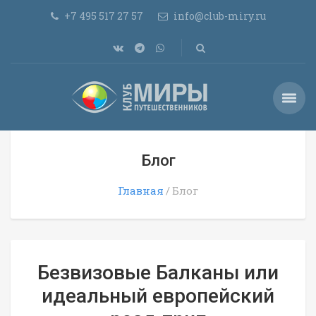
+7 495 517 27 57
info@club-miry.ru
Блог
Главная
Блог
Безвизовые Балканы или
идеальный европейский