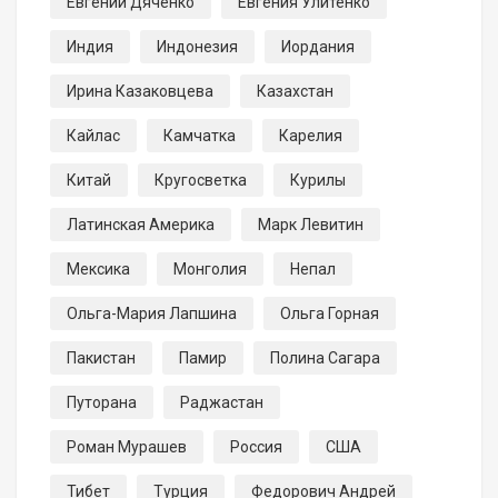
Евгений Дяченко
Евгения Улитенко
Индия
Индонезия
Иордания
Ирина Казаковцева
Казахстан
Кайлас
Камчатка
Карелия
Китай
Кругосветка
Курилы
Латинская Америка
Марк Левитин
Мексика
Монголия
Непал
Ольга-Мария Лапшина
Ольга Горная
Пакистан
Памир
Полина Сагара
Путорана
Раджастан
Роман Мурашев
Россия
США
Тибет
Турция
Федорович Андрей