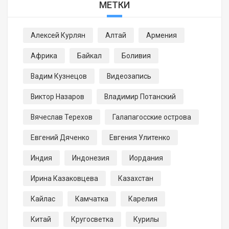
МЕТКИ
Алексей Курлян
Алтай
Армения
Африка
Байкал
Боливия
Вадим Кузнецов
Видеозапись
Виктор Назаров
Владимир Потанский
Вячеслав Терехов
Галапагосские острова
Евгений Дяченко
Евгения Улитенко
Индия
Индонезия
Иордания
Ирина Казаковцева
Казахстан
Кайлас
Камчатка
Карелия
Китай
Кругосветка
Курилы