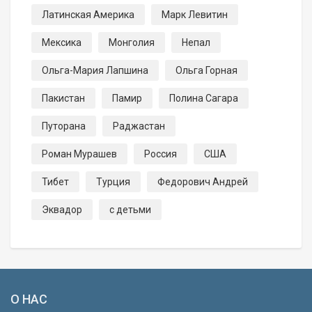
Латинская Америка
Марк Левитин
Мексика
Монголия
Непал
Ольга-Мария Лапшина
Ольга Горная
Пакистан
Памир
Полина Сагара
Путорана
Раджастан
Роман Мурашев
Россия
США
Тибет
Турция
Федорович Андрей
Эквадор
с детьми
О НАС