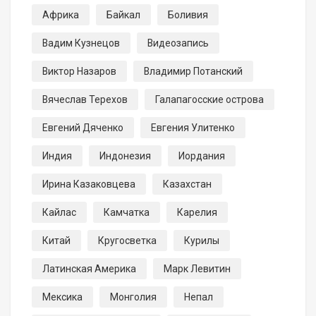
Африка
Байкал
Боливия
Вадим Кузнецов
Видеозапись
Виктор Назаров
Владимир Потанский
Вячеслав Терехов
Галапагосские острова
Евгений Дяченко
Евгения Улитенко
Индия
Индонезия
Иордания
Ирина Казаковцева
Казахстан
Кайлас
Камчатка
Карелия
Китай
Кругосветка
Курилы
Латинская Америка
Марк Левитин
Мексика
Монголия
Непал