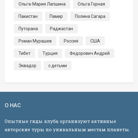
Ольга-Мария Лапшина
Ольга Горная
Пакистан
Памир
Полина Сагара
Путорана
Раджастан
Роман Мурашев
Россия
США
Тибет
Турция
Федорович Андрей
Эквадор
с детьми
О НАС
Опытные гиды клуба организуют активные
авторские туры по уникальным местам планеты.